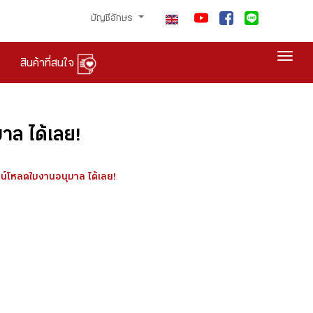
บัญชีอักษร
Togg
สินค้าที่สนใจ
ล ได้เลย!
น์โหลดใบงานอนุบาล ได้เลย!