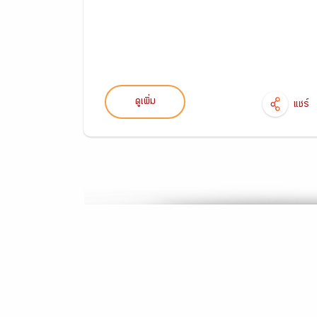
ดูเพิ่ม
แชร์
แชร์