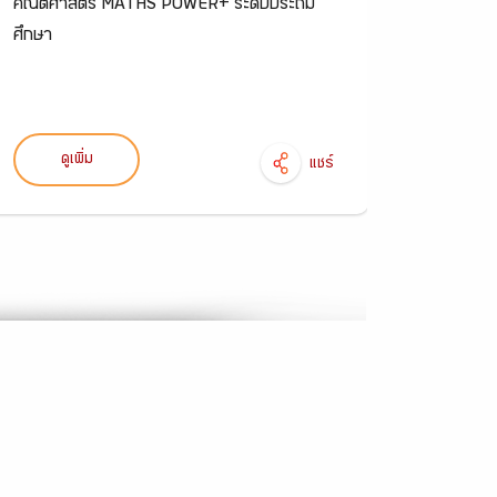
คณิตศาสตร์ MATHS POWER+ ระดับประถม
คณิตศาสต
ศึกษา
ดูเพิ่ม
ดูเ
แชร์