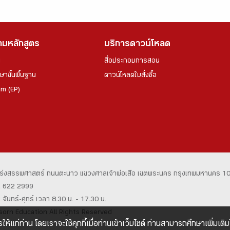
ตามหลักสูตร
บริการดาวน์โหลด
ย
สื่อประกอบการสอน
าขั้นพื้นฐาน
ดาวน์โหลดใบสั่งซื้อ
am (EP)
ร่งสรรพศาสตร์
ถนนตะนาว
แขวงศาลเจ้าพ่อเสือ เขตพระนคร
กรุงเทพมหานคร 1
02 622 2999
จันทร์-ศุกร์ เวลา 8.30 น. – 17.30 น.
orn Education All Rights Reserved
ให้แก่ท่าน โดยเราจะใช้คุกกี้เมื่อท่านเข้าเว็บไซต์ ท่านสามารถศึกษาเพิ่มเติมได