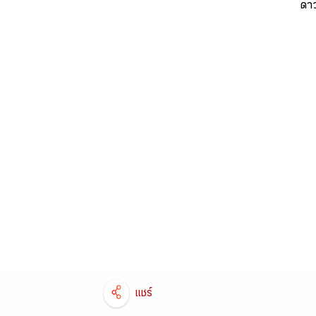
ดาว
แชร์