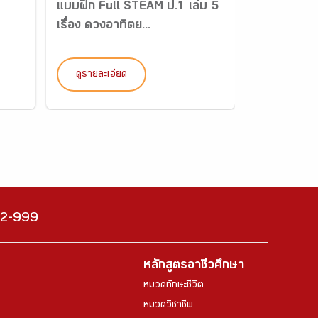
แบบฝึก Full STEAM ป.1 เล่ม 5
คมนาคมเชื่
เรื่อง ดวงอาทิตย...
ดูรายละเอียด
ดูรายละเอี
222-999
หลักสูตรอาชีวศึกษา
หมวดทักษะชีวิต
หมวดวิชาชีพ