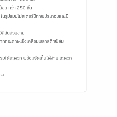
น้อย กว่า 500 ชิ้น
้อย กว่า 250 ชิ้น
อม ในรูปแบบโปสเตอร์มีภาพประกอบและมี
ีสีสันสวยงาม
ตจากกระดาษแข็งเคลือบพลาสติกฟิล์ม
จกรรมได้สะดวก พร้อมจัดเก็บได้ง่าย สะดวก
รม