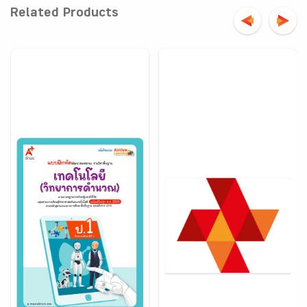
Related Products