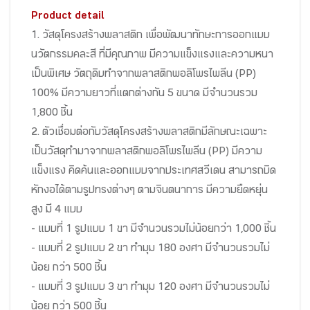
Product detail
1. วัสดุโครงสร้างพลาสติก เพื่อพัฒนาทักษะการออกแบบ
นวัตกรรมคละสี ที่มีคุณภาพ มีความแข็งแรงและความหนา
เป็นพิเศษ วัตถุดิบทำจากพลาสติกพอลิโพรไพลีน (PP)
100% มีความยาวที่แตกต่างกัน 5 ขนาด มีจำนวนรวม
1,800 ชิ้น
2. ตัวเชื่อมต่อกับวัสดุโครงสร้างพลาสติกมีลักษณะเฉพาะ
เป็นวัสดุทำมาจากพลาสติกพอลิโพรไพลีน (PP) มีความ
แข็งแรง คิดค้นและออกแบบจากประเทศสวีเดน สามารถบิด
หักงอได้ตามรูปทรงต่างๆ ตามจินตนาการ มีความยืดหยุ่น
สูง มี 4 แบบ
- แบบที่ 1 รูปแบบ 1 ขา มีจำนวนรวมไม่น้อยกว่า 1,000 ชิ้น
- แบบที่ 2 รูปแบบ 2 ขา ทำมุม 180 องศา มีจำนวนรวมไม่
น้อย กว่า 500 ชิ้น
- แบบที่ 3 รูปแบบ 3 ขา ทำมุม 120 องศา มีจำนวนรวมไม่
น้อย กว่า 500 ชิ้น