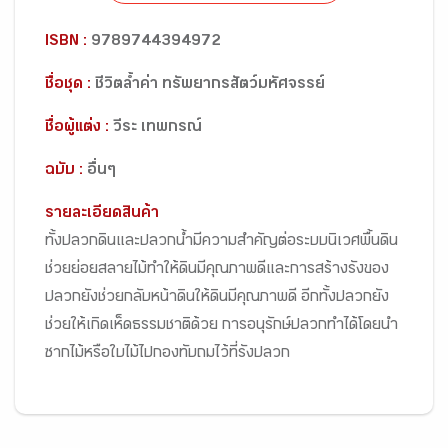
ISBN :
9789744394972
ชื่อชุด :
ชีวิตล้ำค่า ทรัพยากรสัตว์มหัศจรรย์
ชื่อผู้แต่ง :
วีระ เทพกรณ์
ฉบับ :
อื่นๆ
รายละเอียดสินค้า
ทั้งปลวกดินและปลวกน้ำมีความสำคัญต่อระบบนิเวศพื้นดิน
ช่วยย่อยสลายไม้ทำให้ดินมีคุณภาพดีและการสร้างรังของ
ปลวกยังช่วยกลับหน้าดินให้ดินมีคุณภาพดี อีกทั้งปลวกยัง
ช่วยให้เกิดเห็ดธรรมชาติด้วย การอนุรักษ์ปลวกทำได้โดยนำ
ซากไม้หรือใบไม้ไปกองทับถมไว้ที่รังปลวก