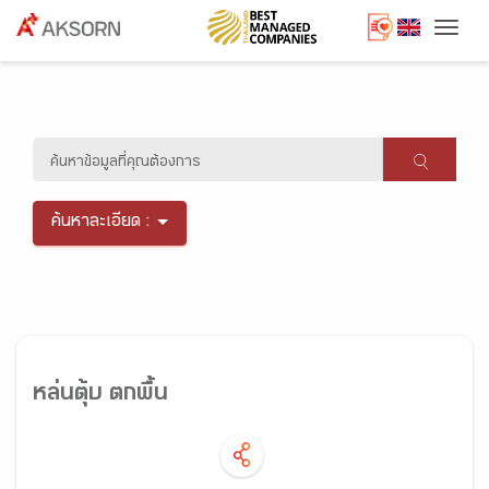
Togg
ค้นหาละเอียด :
หล่นตุ้บ ตกพื้น