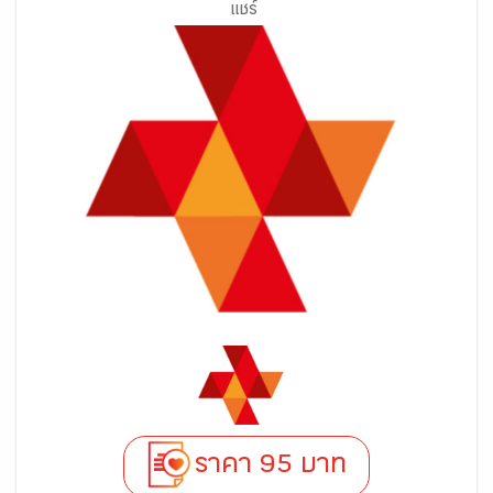
แชร์
ราคา 95 บาท