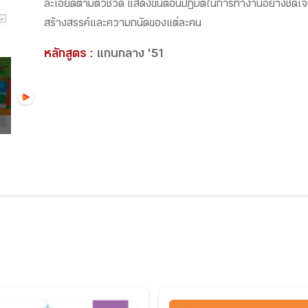
ละเอียดตามตัวชี้วัด แสดงขั้นตอนปฏิบัติในการทำงานอย่างชัดเจน
สร้างสรรค์และความถนัดของแต่ละคน
หลักสูตร :
แกนกลาง '51