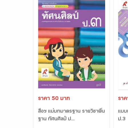
ราคา 50 บาท
ราค
สื่อฯ แม่บทมาตรฐาน รายวิชาพื้น
แบบป
ฐาน ทัศนศิลป์ ป...
ป.3