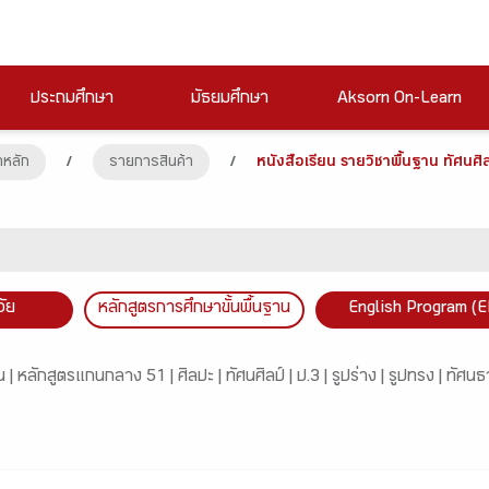
ประถมศึกษา
มัธยมศึกษา
Aksorn On-Learn
าหลัก
/
รายการสินค้า
/
หนังสือเรียน รายวิชาพื้นฐาน ทัศนศิล
วัย
หลักสูตรการศึกษาขั้นพื้นฐาน
English Program (E
น |
หลักสูตรแกนกลาง 51 |
ศิลปะ |
ทัศนศิลป์ |
ป.3 |
รูปร่าง |
รูปทรง |
ทัศนธา