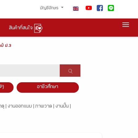
บัญชีอักษร
Togg
สินค้าที่สนใจ
ป์ ป.3
P)
อาชีวศึกษา
ตุ |
งานออกแบบ |
ภาพวาด |
งานปั้น |