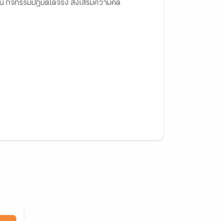
 กิจกรรมปฏิบัิติได้จริง ส่งเสริมความคิด