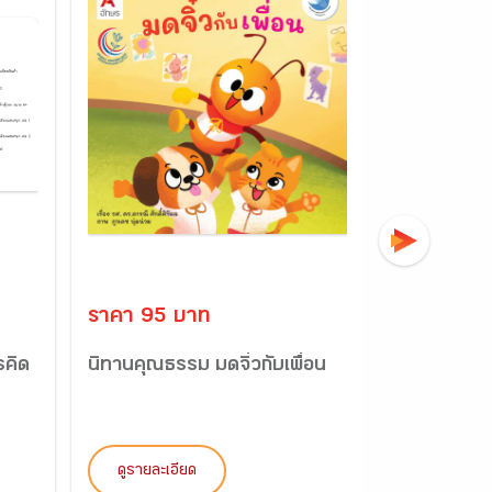
ราคา 95 บาท
ราคา 194
รคิด
นิทานคุณธรรม มดจิ๋วกับเพื่อน
แบบฝึกเตร
ทางการเรียนร
ดูรายละเอียด
ดูรายละเอี