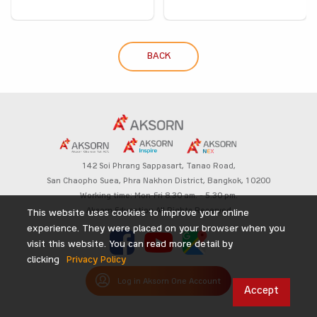
BACK
142 Soi Phrang Sappasart,
Tanao Road,
San Chaopho Suea, Phra Nakhon District,
Bangkok, 10200
Working time: Mon-Fri 8.30 am. – 5.30 pm.
Aksorn Education All Rights Reserved
This website uses cookies to improve your online
experience. They were placed on your browser when you
visit this website. You can read more detail by
clicking
Privacy Policy
Log in Aksorn One Account
Accept