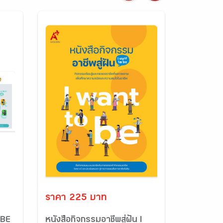
ราคา 225 บาท
 BE
หนังสือกิจกรรมอาชีพสู่ฝัน I