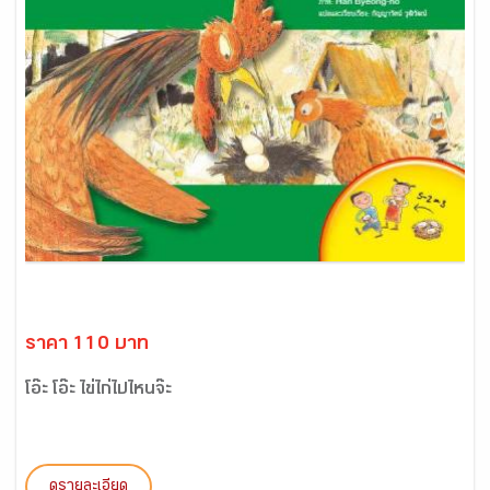
ราคา 110 บาท
โอ๊ะ โอ๊ะ ไข่ไก่ไปไหนจ๊ะ
ดูรายละเอียด