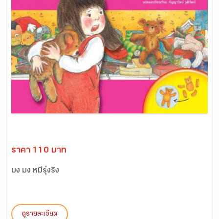
ราคา 110 บาท
มง มง หมีรุ่งริ่ง
ดูรายละเอียด