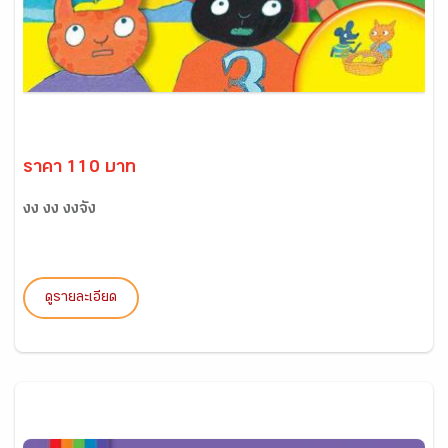
ราคา 110 บาท
งง งง งงจัง
ดูรายละเอียด