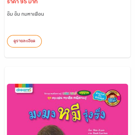
ราคา 95 บาท
อ๊บ อ๊บ กบหาเพื่อน
ดูรายละเอียด