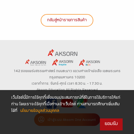
กลับสู่หน้ารายการสินค้า
142 ซอยแพร่งสรรพศาสตร์
ถนนตะนาว
แขวงศาลเจ้าพ่อเสือ เขตพระนคร
กรุงเทพมหานคร 10200
เวลาทำการ: จันทร์-ศุกร์ เวลา 8.30 น. – 17.30 น.
Aksorn Education All Rights Reserved
เว็บไซต์นี้มีการใช้คุกกี้เพื่อมอบประสบการณ์ที่ดีในการใช้บริการให้แก่
ท่าน โดยเราจะใช้คุกกี้เมื่อท่านเข้าเว็บไซต์ ท่านสามารถศึกษาเพิ่มเติม
ได้ที่
นโยบายข้อมูลส่วนบุคคล
เข้าสู่ระบบ Aksorn One Account
ยอมรับ