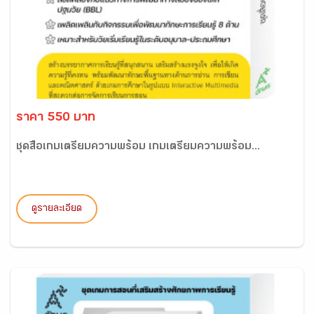
ราคา 550 บาท
ชุดสื่อเกมเตรียมความพร้อม เกมเตรียมความพร้อม...
ดูรายละเอียด