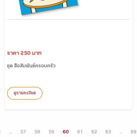
ราคา 250 บาท
ชุด สื่อสัมพันธ์ครอบครัว
ดูรายละเอียด
2
...
57
58
59
60
61
62
63
...
69