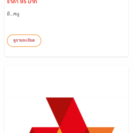
ราคา 95 บาท
อี๊...หนู
ดูรายละเอียด