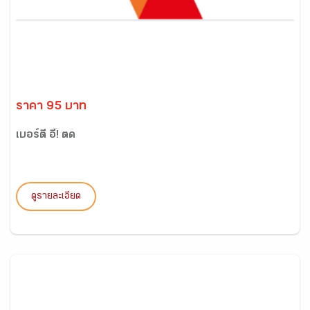
ราคา 95 บาท
เบอร์ตี้ อี๊! ตด
ดูรายละเอียด