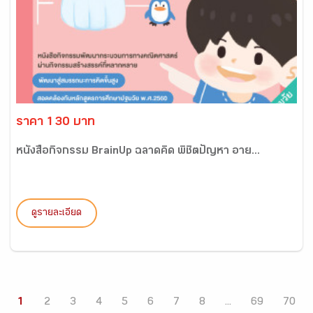
ราคา 130 บาท
หนังสือกิจกรรม BrainUp ฉลาดคิด พิชิตปัญหา อาย...
ดูรายละเอียด
1
2
3
4
5
6
7
8
...
69
70