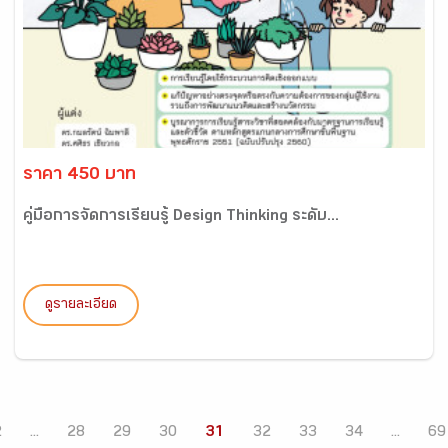
ราคา 450 บาท
คู่มือการจัดการเรียนรู้ Design Thinking ระดับ...
ดูรายละเอียด
2
...
28
29
30
31
32
33
34
...
69