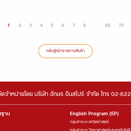
1
2
3
4
5
6
7
8
...
69
70
กลับสู่หน้ารายการสินค้า
จัดจำหน่ายโดย บริษัท อักษร อินสไปร์ จำกัด โทร 02-6
้นฐาน
English Program (EP)
กลุ่มสาระฯ คณิตศาสตร์
กลุ่มสาระฯ วิทยาศาสตร์และเทคโนโลยี