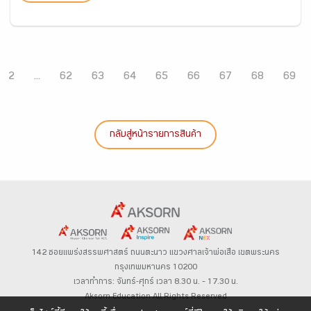
2
...
62
63
64
65
66
67
68
69
กลับสู่หน้ารายการสินค้า
142 ซอยแพร่งสรรพศาสตร์
ถนนตะนาว
แขวงศาลเจ้าพ่อเสือ เขตพระนคร
กรุงเทพมหานคร 10200
เวลาทำการ: จันทร์-ศุกร์ เวลา 8.30 น. – 17.30 น.
Aksorn Education All Rights Reserved