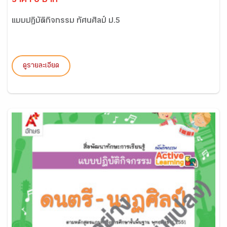
ราคา 0 บาท
แบบปฏิบัติกิจกรรม ทัศนศิลป์ ป.5
ดูรายละเอียด