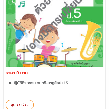
ราคา 0 บาท
แบบปฏิบัติกิจกรรม ดนตรี-นาฏศิลป์ ป.5
ดูรายละเอียด