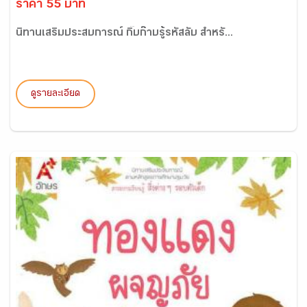
ราคา 55 บาท
นิทานเสริมประสบการณ์ กิ๊บก๊าบรู้รหัสลับ สำหรั...
ดูรายละเอียด