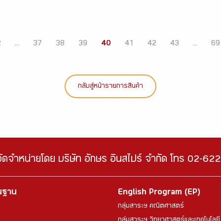
2
...
37
38
39
40
41
42
43
...
69
กลับสู่หน้ารายการสินค้า
จัดจำหน่ายโดย บริษัท อักษร อินสไปร์ จำกัด โทร 02-6
้นฐาน
English Program (EP)
กลุ่มสาระฯ คณิตศาสตร์
กลุ่มสาระฯ วิทยาศาสตร์และเทคโนโลยี