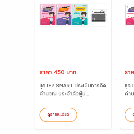
ราคา 450 บาท
ราค
ชุด IEP SMART ประเมินการคิด
ชุด
คำนวณ ประจำตัวผู้ป...
คำนว
ดูรายละเอียด