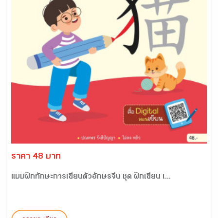
ราคา 48 บาท
แบบฝึกทักษะการเขียนตัวอักษรจีน ชุด ฝึกเขียน เ...