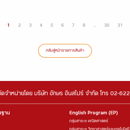
1
2
3
4
5
6
7
8
...
30
31
กลับสู่หน้ารายการสินค้า
จัดจำหน่ายโดย บริษัท อักษร อินสไปร์ จำกัด โทร 02-6
้นฐาน
English Program (EP)
กลุ่มสาระฯ คณิตศาสตร์
กลุ่มสาระฯ วิทยาศาสตร์และเทคโนโลยี