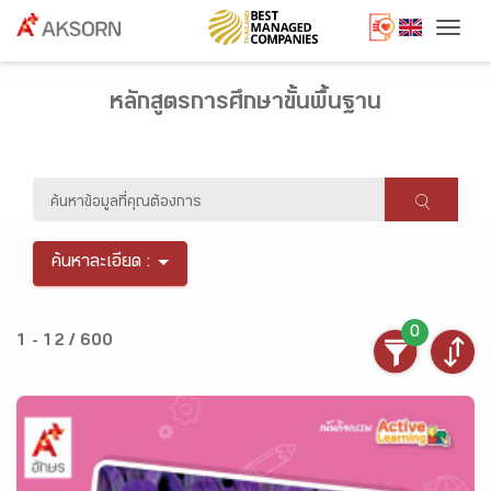
Togg
หลักสูตรการศึกษาขั้นพื้นฐาน
ค้นหาละเอียด :
0
1 - 12 / 600