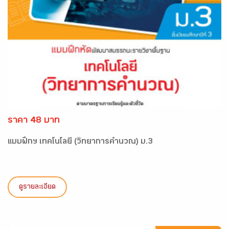
ราคา 48 บาท
แบบฝึกฯ เทคโนโลยี (วิทยาการคำนวณ) ม.3
ดูรายละเอียด