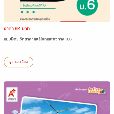
ราคา 64 บาท
แบบฝึกฯ วิทยาศาสตร์โลกและอวกาศ ม.6
ดูรายละเอียด