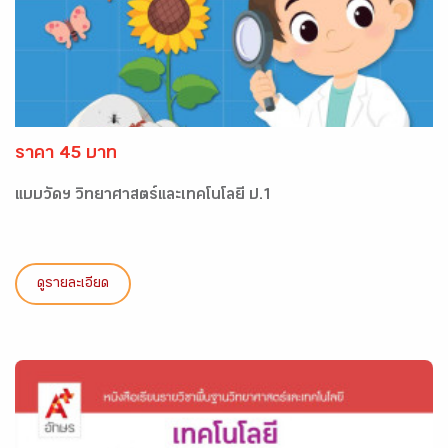
ราคา 45 บาท
แบบวัดฯ วิทยาศาสตร์และเทคโนโลยี ป.1
ดูรายละเอียด