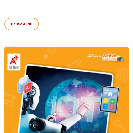
ดูรายละเอียด