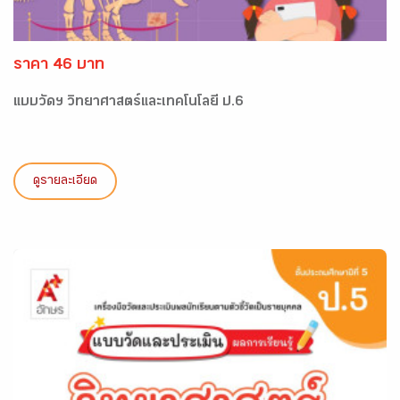
ราคา 46 บาท
แบบวัดฯ วิทยาศาสตร์และเทคโนโลยี ป.6
ดูรายละเอียด