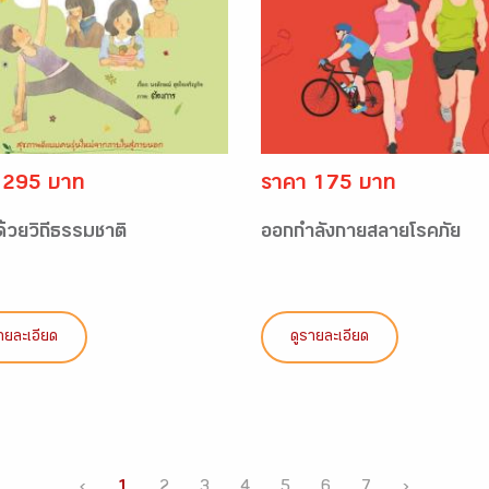
 295 บาท
ราคา 175 บาท
ีด้วยวิถีธรรมชาติ
ออกกำลังกายสลายโรคภัย
ายละเอียด
ดูรายละเอียด
‹
1
2
3
4
5
6
7
›