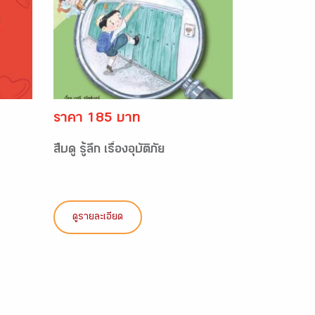
ราคา 185 บาท
สืบดู รู้ลึก เรื่องอุบัติภัย
ดูรายละเอียด