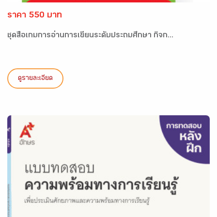
ราคา 550 บาท
ชุดสื่อเกมการอ่านการเขียนระดับประถมศึกษา กิจก...
ดูรายละเอียด