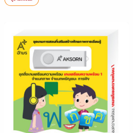
ดูรายละเอียด