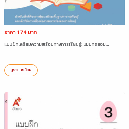
ราคา 174 บาท
แบบฝึกเตรียมความพร้อมทางการเรียนรู้: แบบทดสอบ...
ดูรายละเอียด