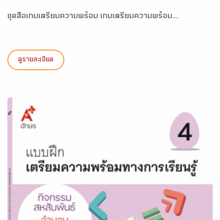
ชุดสื่อเกมเตรียมความพร้อม เกมเตรียมความพร้อม...
ดูรายละเอียด