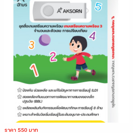
ราคา 550 บาท