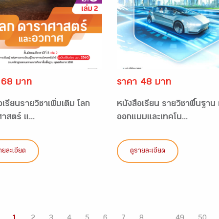
 68 บาท
ราคา 48 บาท
อเรียนรายวิชาเพิ่มเติม โลก
หนังสือเรียน รายวิชาพื้นฐาน
าสตร์ แ...
ออกแบบและเทคโน...
ายละเอียด
ดูรายละเอียด
1
2
3
4
5
6
7
8
...
49
50