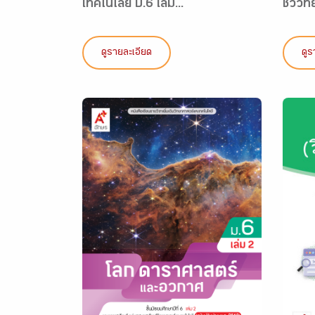
เทคโนโลยี ป.6 เล่ม...
ชีววิทย
ดูรายละเอียด
ดูร