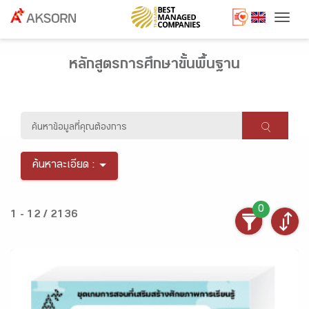
Togg
หลักสูตรการศึกษาขั้นพื้นฐาน
ค้นหาละเอียด :
0
1 - 12 / 2136