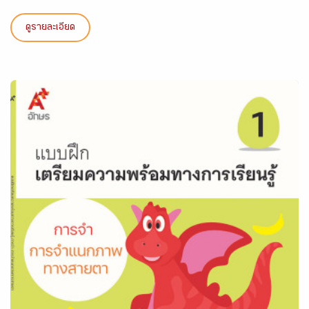
ดูรายละเอียด