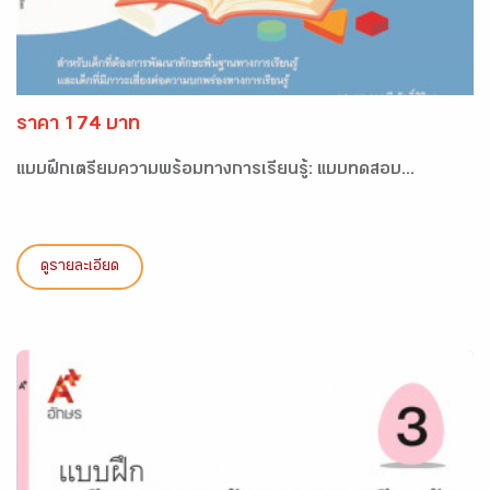
ราคา 174 บาท
แบบฝึกเตรียมความพร้อมทางการเรียนรู้: แบบทดสอบ...
ดูรายละเอียด