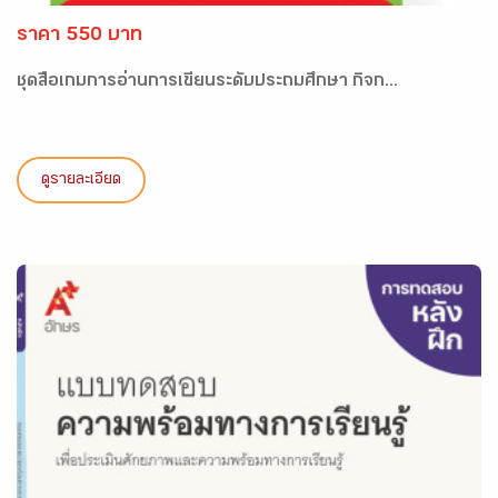
ราคา 550 บาท
ชุดสื่อเกมการอ่านการเขียนระดับประถมศึกษา กิจก...
ดูรายละเอียด