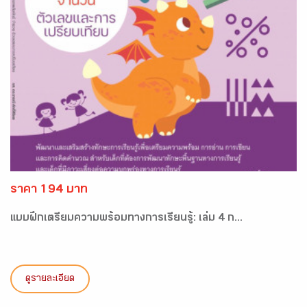
ราคา 194 บาท
แบบฝึกเตรียมความพร้อมทางการเรียนรู้: เล่ม 4 ก...
ดูรายละเอียด