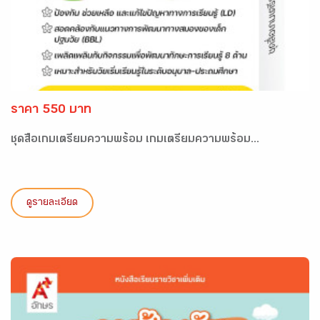
ราคา 550 บาท
ชุดสื่อเกมเตรียมความพร้อม เกมเตรียมความพร้อม...
ดูรายละเอียด