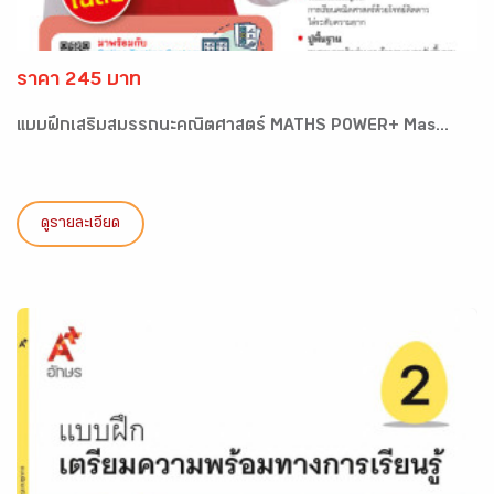
ราคา 245 บาท
แบบฝึกเสริมสมรรถนะคณิตศาสตร์ MATHS POWER+ Mas...
ดูรายละเอียด