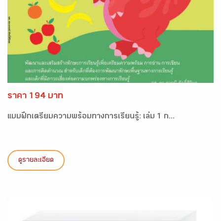
ราคา 194 บาท
แบบฝึกเตรียมความพร้อมทางการเรียนรู้: เล่ม 1 ก...
ดูรายละเอียด