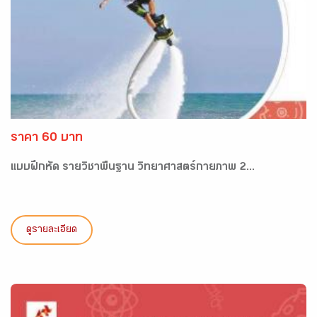
ราคา 60 บาท
แบบฝึกหัด รายวิชาพื้นฐาน วิทยาศาสตร์กายภาพ 2...
ดูรายละเอียด