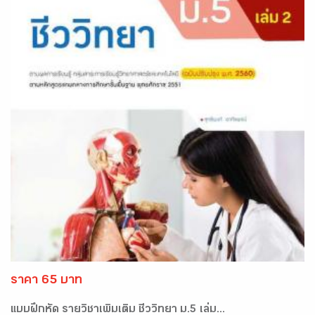
ราคา 65 บาท
แบบฝึกหัด รายวิชาเพิ่มเติม ชีววิทยา ม.5 เล่ม...