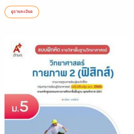
ดูรายละเอียด