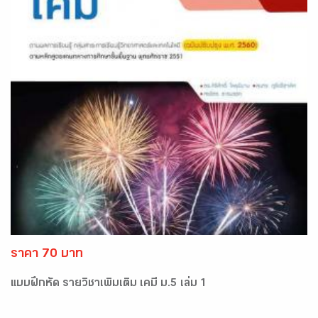
ราคา 70 บาท
แบบฝึกหัด รายวิชาเพิ่มเติม เคมี ม.5 เล่ม 1