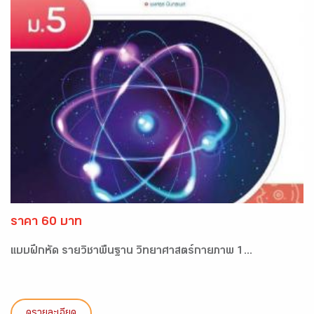
ราคา 60 บาท
แบบฝึกหัด รายวิชาพื้นฐาน วิทยาศาสตร์กายภาพ 1...