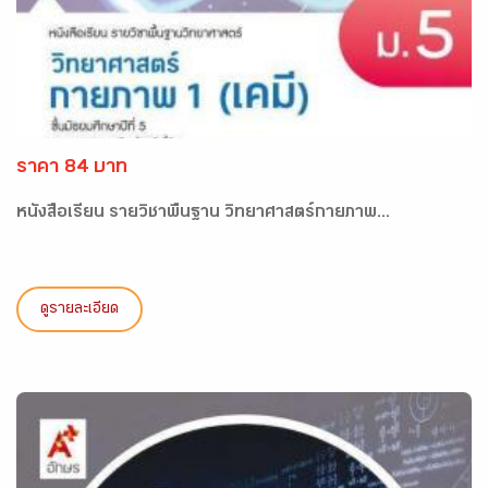
ราคา 84 บาท
หนังสือเรียน รายวิชาพื้นฐาน วิทยาศาสตร์กายภาพ...
ดูรายละเอียด