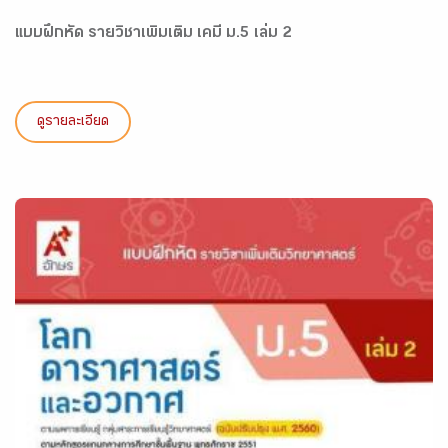
แบบฝึกหัด รายวิชาเพิ่มเติม เคมี ม.5 เล่ม 2
ดูรายละเอียด