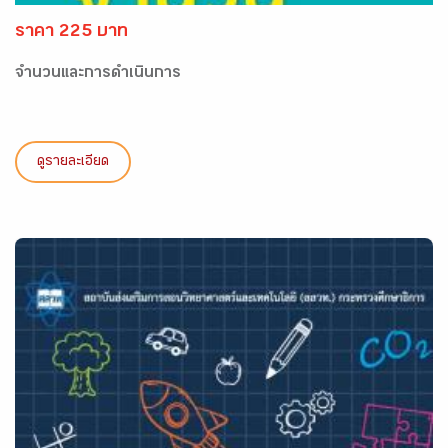
ราคา 225 บาท
จำนวนและการดำเนินการ
ดูรายละเอียด