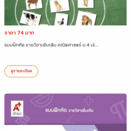
ราคา 74 บาท
แบบฝึกหัด รายวิชาเพิ่มเติม คณิตศาสตร์ ม.4 เล่...
ดูรายละเอียด