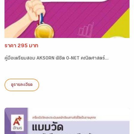
ราคา 295 บาท
คู่มือเตรียมสอบ AKSORN พิชิต O-NET คณิตศาสตร์...
ดูรายละเอียด