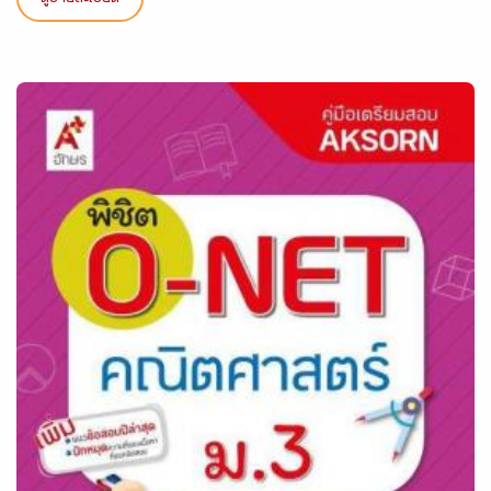
ดูรายละเอียด