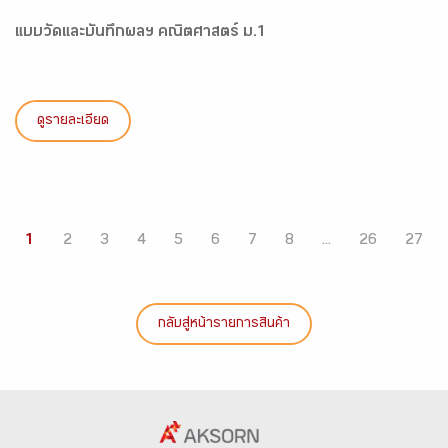
แบบวัดและบันทึกผลฯ คณิตศาสตร์ ม.1
ดูรายละเอียด
1
2
3
4
5
6
7
8
...
26
27
กลับสู่หน้ารายการสินค้า