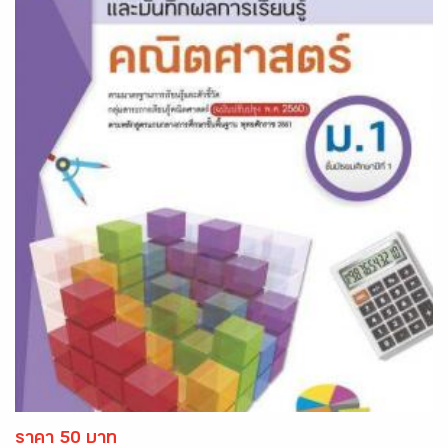
ราคา 50 บาท