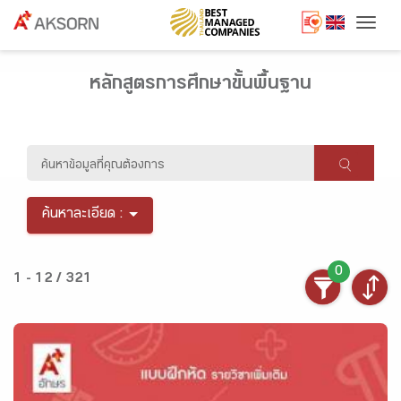
Togg
หลักสูตรการศึกษาขั้นพื้นฐาน
ค้นหาละเอียด :
0
1 - 12 / 321