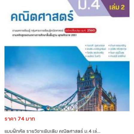
ราคา 74 บาท
แบบฝึกหัด รายวิชาเพิ่มเติม คณิตศาสตร์ ม.4 เล่...