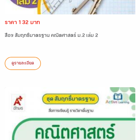
ราคา 132 บาท
สื่อฯ สัมฤทธิ์มาตรฐาน คณิตศาสตร์ ม.2 เล่ม 2
ดูรายละเอียด