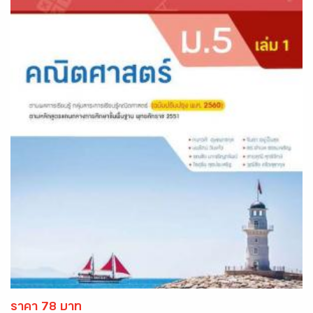
ราคา 78 บาท