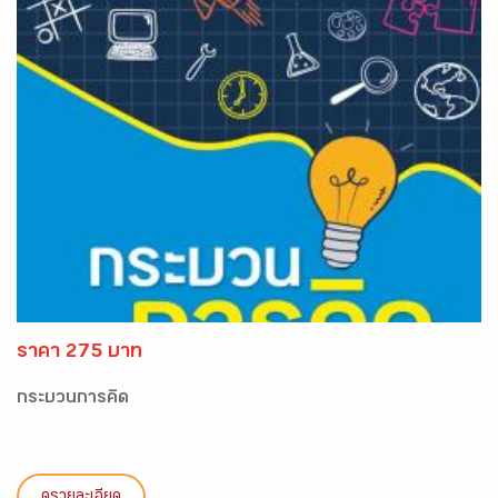
ราคา 275 บาท
กระบวนการคิด