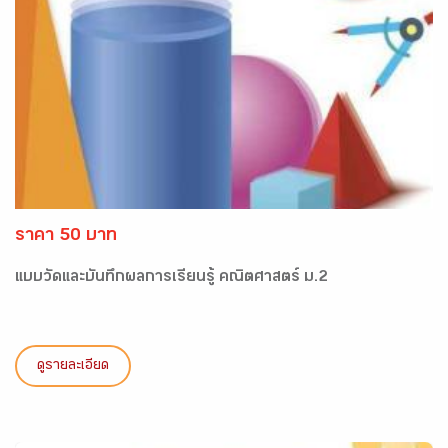
ราคา 50 บาท
แบบวัดและบันทึกผลการเรียนรู้ คณิตศาสตร์ ม.2
ดูรายละเอียด