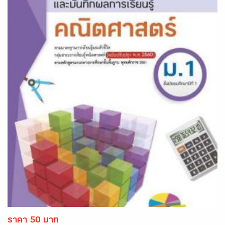
ราคา 50 บาท