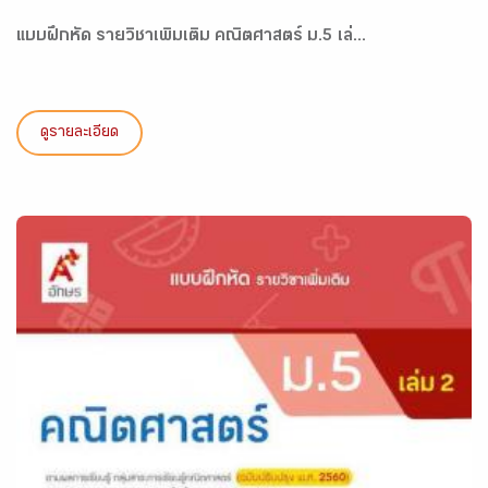
แบบฝึกหัด รายวิชาเพิ่มเติม คณิตศาสตร์ ม.5 เล่...
ดูรายละเอียด