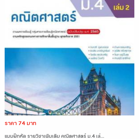
ราคา 74 บาท
แบบฝึกหัด รายวิชาเพิ่มเติม คณิตศาสตร์ ม.4 เล่...