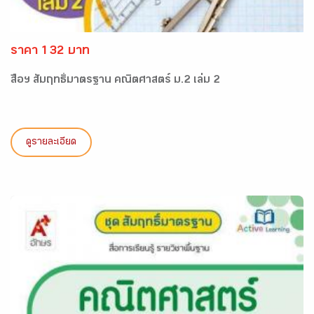
ราคา 132 บาท
สื่อฯ สัมฤทธิ์มาตรฐาน คณิตศาสตร์ ม.2 เล่ม 2
ดูรายละเอียด