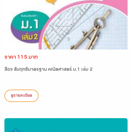
ราคา 115 บาท
สื่อฯ สัมฤทธิ์มาตรฐาน คณิตศาสตร์ ม.1 เล่ม 2
ดูรายละเอียด