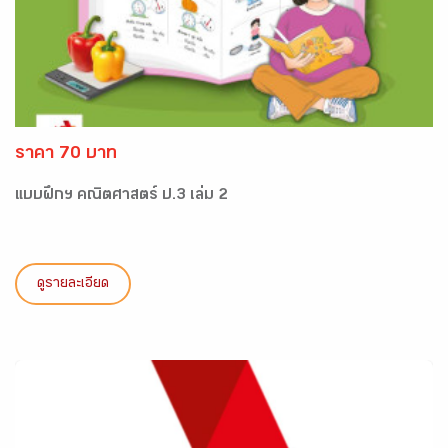
ราคา 70 บาท
แบบฝึกฯ คณิตศาสตร์ ป.3 เล่ม 2
ดูรายละเอียด