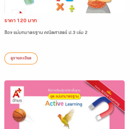
ราคา 120 บาท
สื่อฯ แม่บทมาตรฐาน คณิตศาสตร์ ป.3 เล่ม 2
ดูรายละเอียด