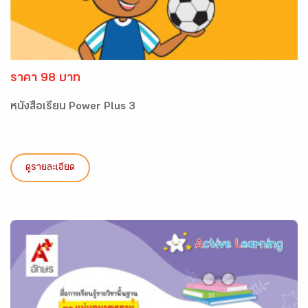
ราคา 98 บาท
หนังสือเรียน Power Plus 3
ดูรายละเอียด