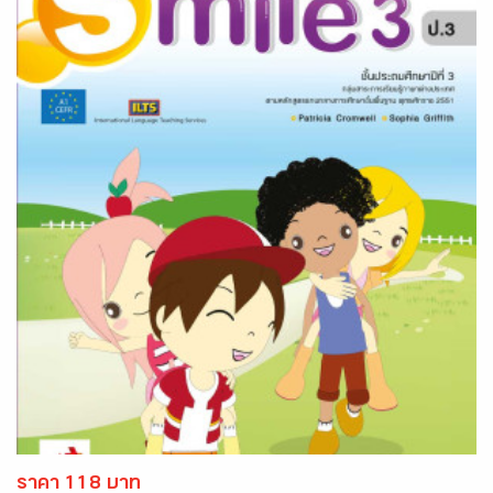
ราคา 118 บาท