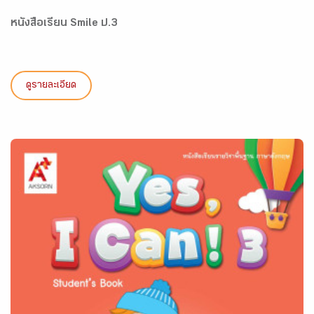
หนังสือเรียน Smile ป.3
ดูรายละเอียด