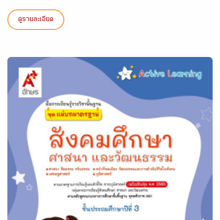
ดูรายละเอียด