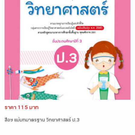
ราคา 115 บาท
สื่อฯ แม่บทมาตรฐาน วิทยาศาสตร์ ป.3