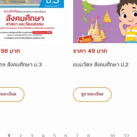
 98 บาท
ราคา 49 บาท
กฯ สังคมศึกษา ม.3
แบบวัดฯ สังคมศึกษา ป.2
ายละเอียด
ดูรายละเอียด
1
2
3
4
5
6
7
8
...
36
37