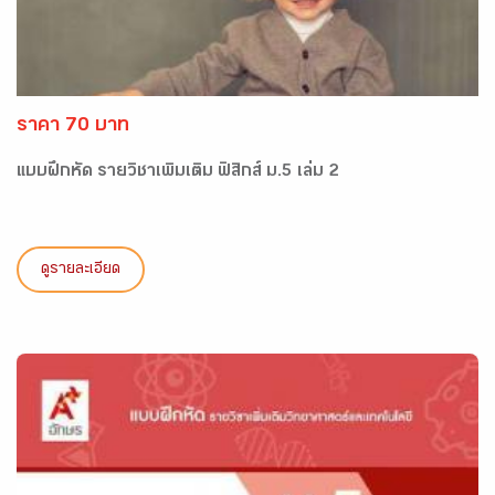
ราคา 70 บาท
แบบฝึกหัด รายวิชาเพิ่มเติม ฟิสิกส์ ม.5 เล่ม 2
ดูรายละเอียด