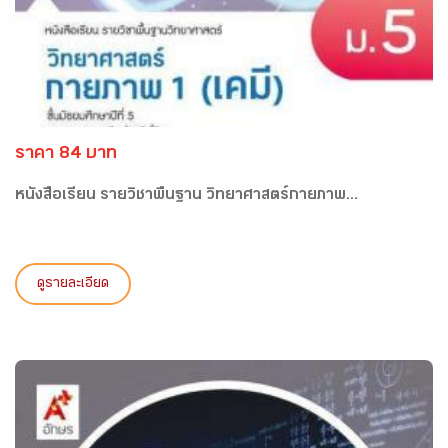
ราคา 84 บาท
หนังสือเรียน รายวิชาพื้นฐาน วิทยาศาสตร์กายภาพ...
ดูรายละเอียด