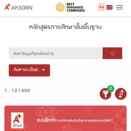
Togg
หลักสูตรการศึกษาขั้นพื้นฐาน
ค้นหาละเอียด :
0
1 - 12 / 600