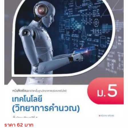
ราคา 62 บาท