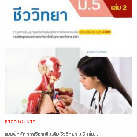
ราคา 65 บาท
แบบฝึกหัด รายวิชาเพิ่มเติม ชีววิทยา ม.5 เล่ม...