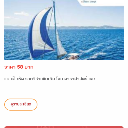
ราคา 58 บาท
แบบฝึกหัด รายวิชาเพิ่มเติม โลก ดาราศาสตร์ และ...
ดูรายละเอียด