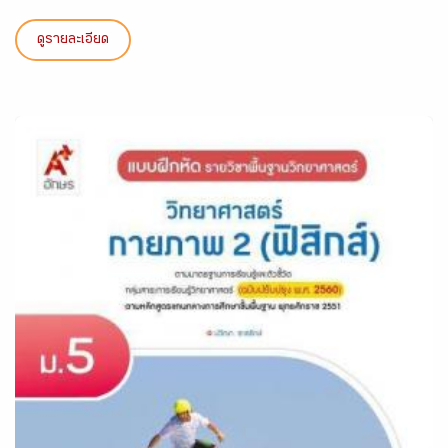
ดูรายละเอียด