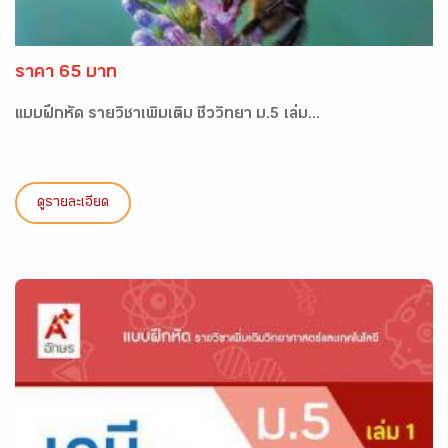
ราคา 65 บาท
แบบฝึกหัด รายวิชาเพิ่มเติม ชีววิทยา ม.5 เล่ม...
ดูรายละเอียด