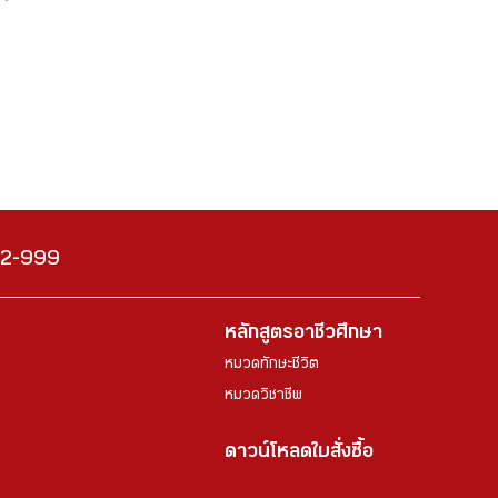
222-999
หลักสูตรอาชีวศึกษา
หมวดทักษะชีวิต
หมวดวิชาชีพ
ดาวน์โหลดใบสั่งซื้อ