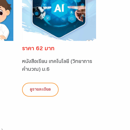
ราคา 62 บาท
หนังสือเรียน เทคโนโลยี (วิทยาการ
คำนวณ) ม.6
ดูรายละเอียด
›