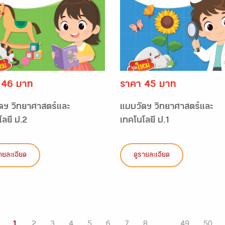
 46 บาท
ราคา 45 บาท
ดฯ วิทยาศาสตร์และ
แบบวัดฯ วิทยาศาสตร์และ
โลยี ป.2
เทคโนโลยี ป.1
ายละเอียด
ดูรายละเอียด
1
2
3
4
5
6
7
8
...
49
50