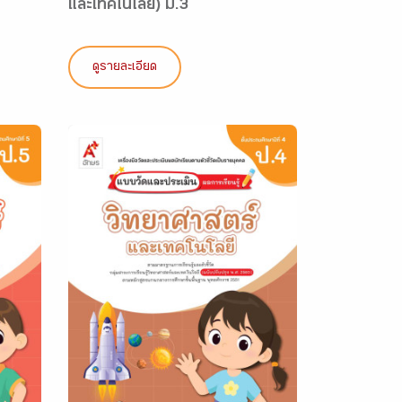
และเทคโนโลยี) ม.3
ดูรายละเอียด