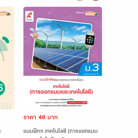
ราคา 48 บาท
ะ
แบบฝึกฯ เทคโนโลยี (การออกแบบ