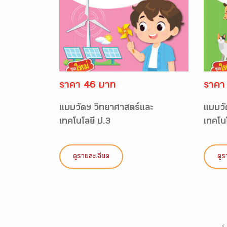
ราคา 46 บาท
ราคา
แบบวัดฯ วิทยาศาสตร์และ
แบบวั
เทคโนโลยี ป.3
เทคโน
ดูรายละเอียด
ดูร
‹