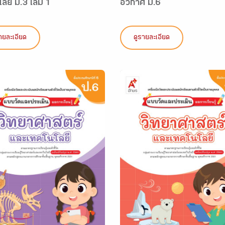
ลยี ม.3 เล่ม 1
อวกาศ ม.6
ายละเอียด
ดูรายละเอียด