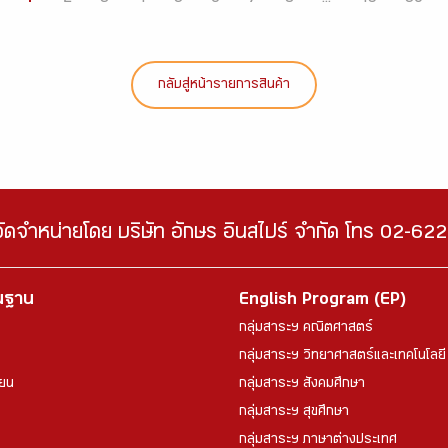
กลับสู่หน้ารายการสินค้า
จัดจำหน่ายโดย บริษัท อักษร อินสไปร์ จำกัด โทร 02-6
้นฐาน
English Program (EP)
กลุ่มสาระฯ คณิตศาสตร์
กลุ่มสาระฯ วิทยาศาสตร์และเทคโนโลยี
ียน
กลุ่มสาระฯ สังคมศึกษา
กลุ่มสาระฯ สุขศึกษา
กลุ่มสาระฯ ภาษาต่างประเทศ