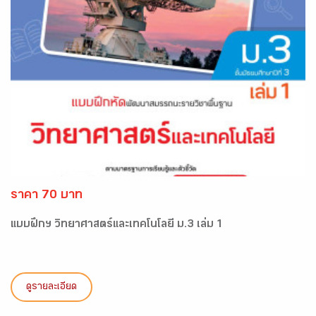
ราคา 70 บาท
แบบฝึกฯ วิทยาศาสตร์และเทคโนโลยี ม.3 เล่ม 1
ดูรายละเอียด