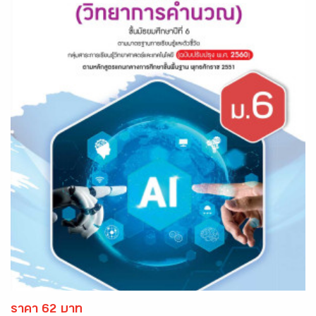
ราคา 62 บาท