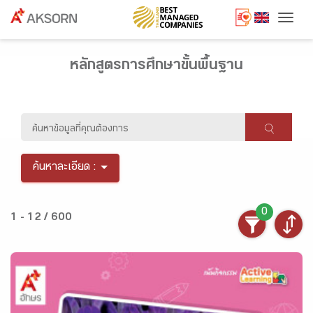
Togg
หลักสูตรการศึกษาขั้นพื้นฐาน
ค้นหาละเอียด :
0
1 - 12 / 600