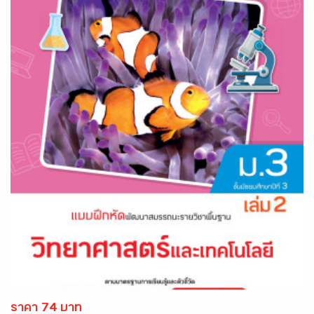
ราคา 74 บาท