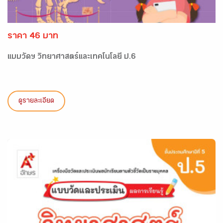
ราคา 46 บาท
แบบวัดฯ วิทยาศาสตร์และเทคโนโลยี ป.6
ดูรายละเอียด