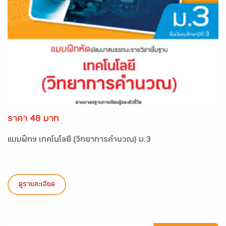
ราคา 48 บาท
แบบฝึกฯ เทคโนโลยี (วิทยาการคำนวณ) ม.3
ดูรายละเอียด