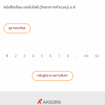
หนังสือเรียน เทคโนโลยี (วิทยาการคำนวณ) ม.6
ดูรายละเอียด
1
2
3
4
5
6
7
8
...
49
50
กลับสู่หน้ารายการสินค้า