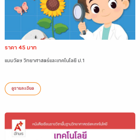
ราคา 45 บาท
แบบวัดฯ วิทยาศาสตร์และเทคโนโลยี ป.1
ดูรายละเอียด