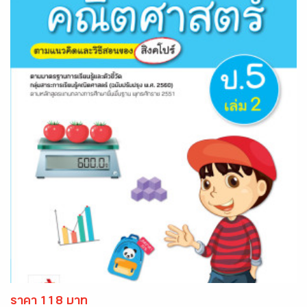
ราคา 118 บาท