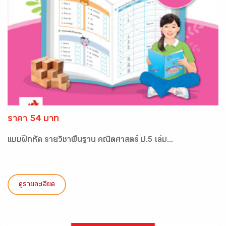
ราคา 54 บาท
แบบฝึกหัด รายวิชาพื้นฐาน คณิตศาสตร์ ป.5 เล่ม...
ดูรายละเอียด