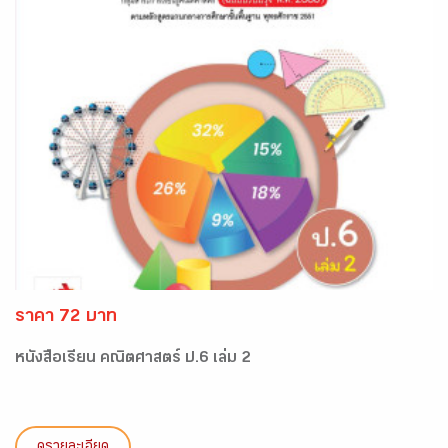
ราคา 72 บาท
หนังสือเรียน คณิตศาสตร์ ป.6 เล่ม 2