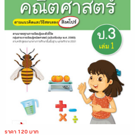
ราคา 120 บาท