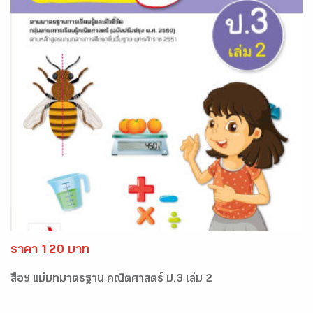
ราคา 120 บาท
สื่อฯ แม่บทมาตรฐาน คณิตศาสตร์ ป.3 เล่ม 2