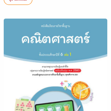
ดูรายละเอียด