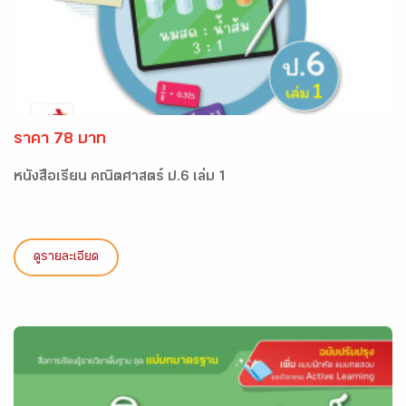
ราคา 78 บาท
หนังสือเรียน คณิตศาสตร์ ป.6 เล่ม 1
ดูรายละเอียด