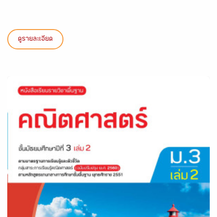
ดูรายละเอียด