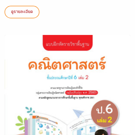
ดูรายละเอียด