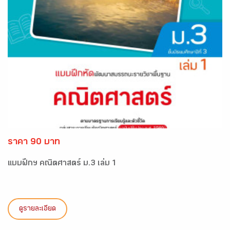
ราคา 90 บาท
แบบฝึกฯ คณิตศาสตร์ ม.3 เล่ม 1
ดูรายละเอียด