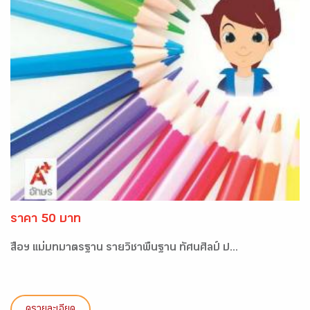
ราคา 50 บาท
สื่อฯ แม่บทมาตรฐาน รายวิชาพื้นฐาน ทัศนศิลป์ ป...