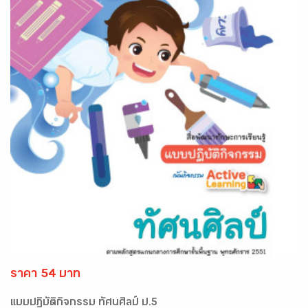
ราคา 54 บาท
แบบปฏิบัติกิจกรรม ทัศนศิลป์ ป.5