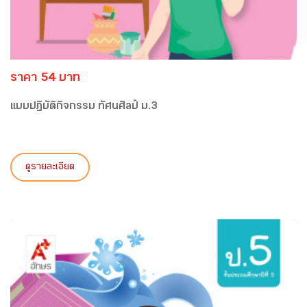
ราคา 54 บาท
แบบปฏิบัติกิจกรรม ทัศนศิลป์ ม.3
ดูรายละเอียด