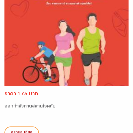
ราคา 175 บาท
ออกกำลังกายสลายโรคภัย