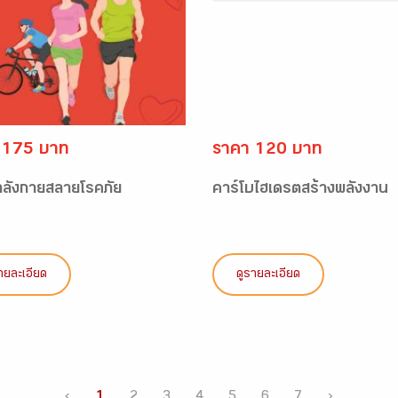
 175 บาท
ราคา 120 บาท
ลังกายสลายโรคภัย
คาร์โบไฮเดรตสร้างพลังงาน
ายละเอียด
ดูรายละเอียด
‹
1
2
3
4
5
6
7
›