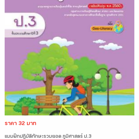
ราคา 32 บาท
แบบฝึกปฏิบัติทักษะรวบยอด ภูมิศาสตร์ ป.3