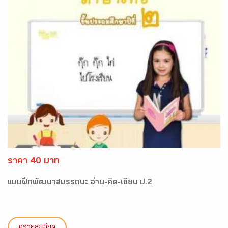
ราคา 40 บาท
แบบฝึกพัฒนาสมรรถนะ อ่าน-คิด-เขียน ป.2