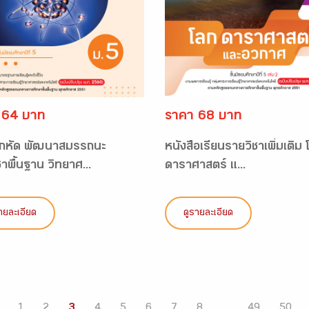
 64 บาท
ราคา 68 บาท
กหัด พัฒนาสมรรถนะ
หนังสือเรียนรายวิชาเพิ่มเติม 
าพื้นฐาน วิทยาศ...
ดาราศาสตร์ แ...
ายละเอียด
ดูรายละเอียด
1
2
3
4
5
6
7
8
...
49
50