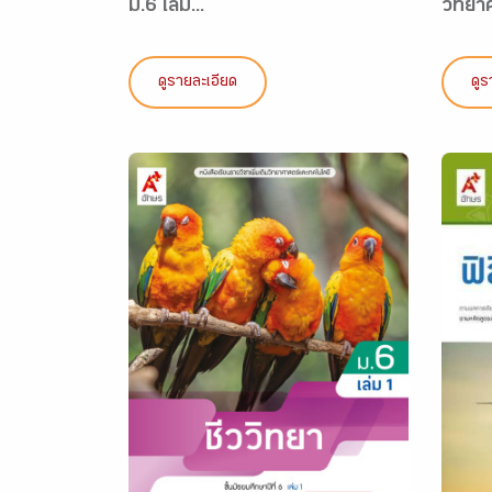
ม.6 เล่ม...
วิทยา
ดูรายละเอียด
ดูร