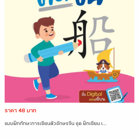
ราคา 48 บาท
แบบฝึกทักษะการเขียนตัวอักษรจีน ชุด ฝึกเขียน เ...