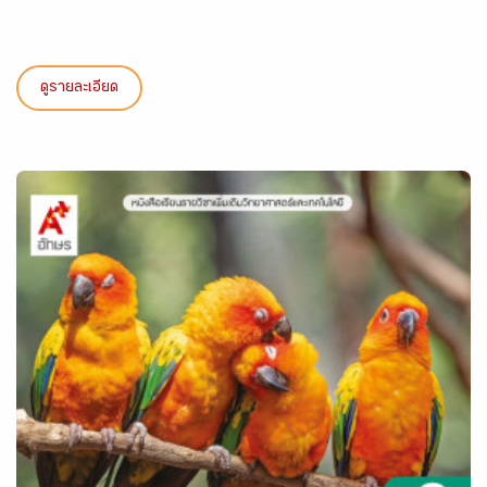
ดูรายละเอียด