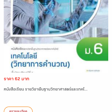
ราคา 62 บาท
หนังสือเรียน รายวิชาพื้นฐานวิทยาศาสตร์และเทคโ...