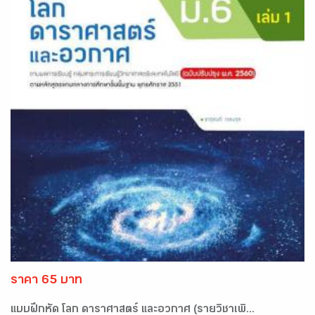
ราคา 65 บาท
แบบฝึกหัด โลก ดาราศาสตร์ และอวกาศ (รายวิชาเพิ...