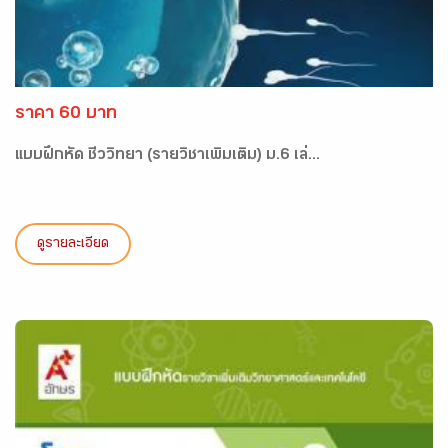
ราคา 60 บาท
แบบฝึกหัด ชีววิทยา (รายวิชาเพิ่มเติม) ม.6 เล่...
ดูรายละเอียด