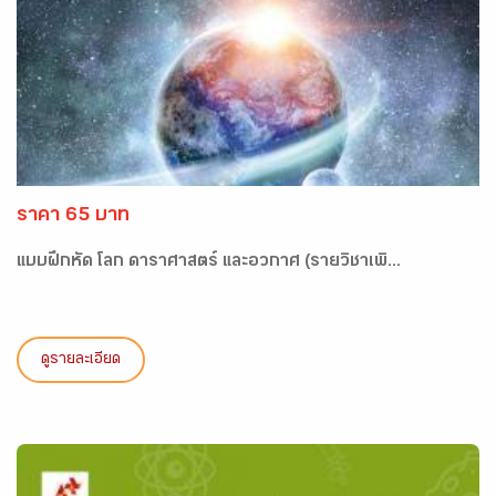
ราคา 65 บาท
แบบฝึกหัด โลก ดาราศาสตร์ และอวกาศ (รายวิชาเพิ...
ดูรายละเอียด