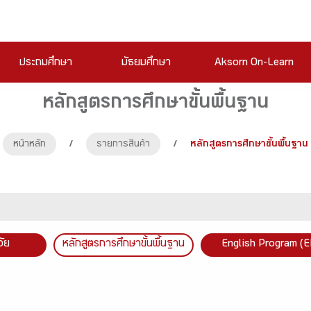
ประถมศึกษา
มัธยมศึกษา
Aksorn On-Learn
หลักสูตรการศึกษาขั้นพื้นฐาน
หน้าหลัก
/
รายการสินค้า
/
หลักสูตรการศึกษาขั้นพื้นฐาน
วัย
หลักสูตรการศึกษาขั้นพื้นฐาน
English Program (E