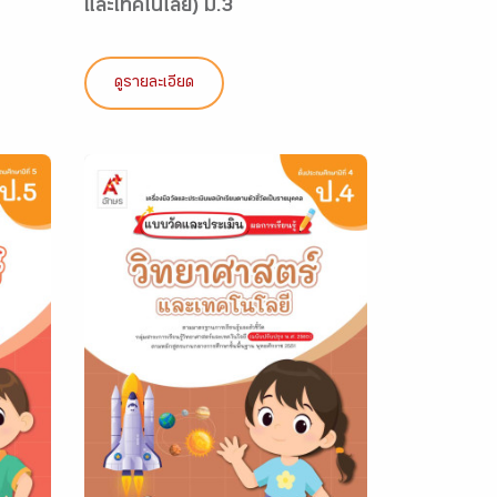
และเทคโนโลยี) ม.3
ดูรายละเอียด