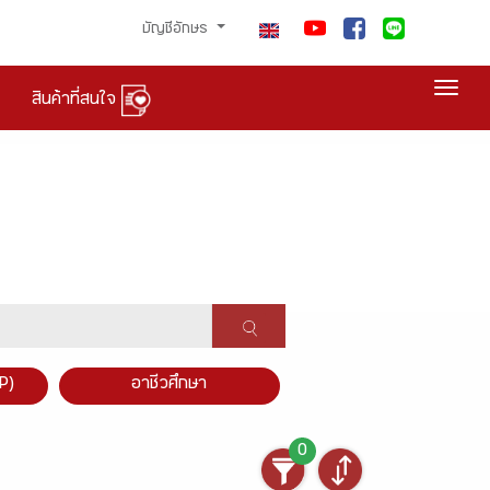
บัญชีอักษร
Togg
สินค้าที่สนใจ
P)
อาชีวศึกษา
0