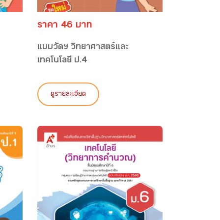
ราคา 46 บาท
แบบวัดฯ วิทยาศาสตร์และ
เทคโนโลยี ป.4
ดูรายละเอียด