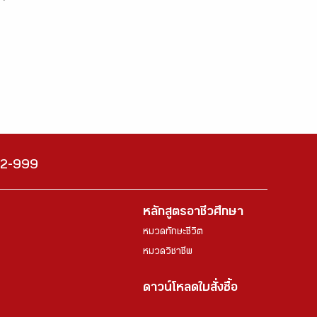
222-999
หลักสูตรอาชีวศึกษา
หมวดทักษะชีวิต
หมวดวิชาชีพ
ดาวน์โหลดใบสั่งซื้อ