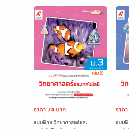
ราคา 74 บาท
ราคา
แบบฝึกฯ วิทยาศาสตร์และ
แบบฝึ