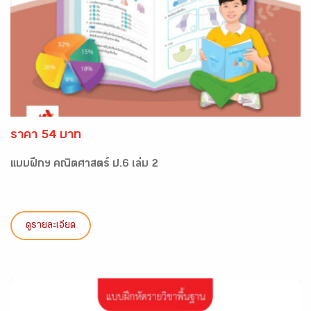
ราคา 54 บาท
แบบฝึกฯ คณิตศาสตร์ ป.6 เล่ม 2
ดูรายละเอียด