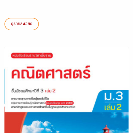
ดูรายละเอียด