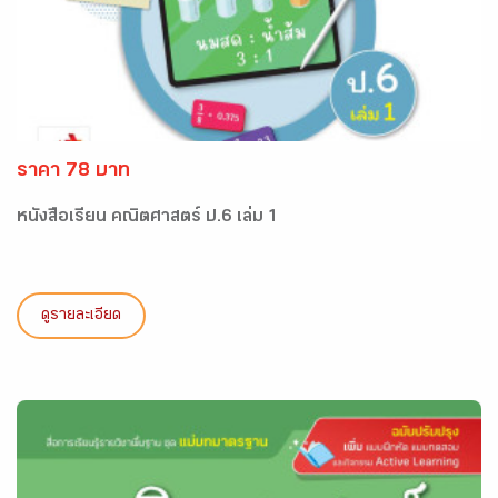
ราคา 78 บาท
หนังสือเรียน คณิตศาสตร์ ป.6 เล่ม 1
ดูรายละเอียด