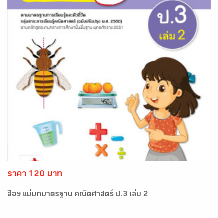
ราคา 120 บาท
สื่อฯ แม่บทมาตรฐาน คณิตศาสตร์ ป.3 เล่ม 2