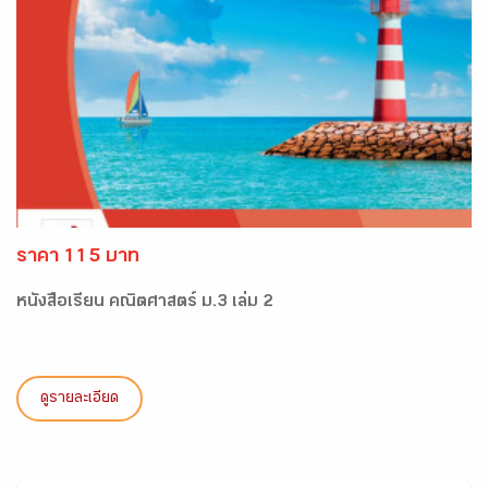
ราคา 115 บาท
หนังสือเรียน คณิตศาสตร์ ม.3 เล่ม 2
ดูรายละเอียด