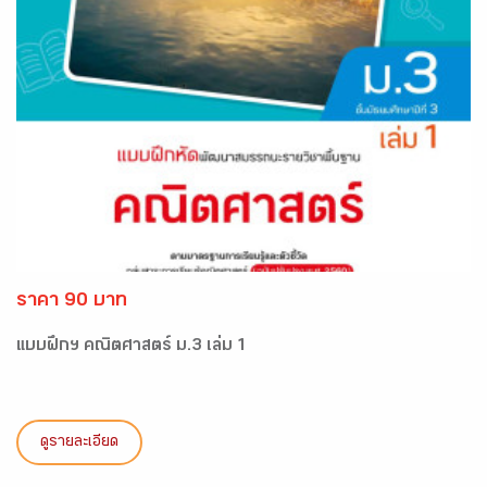
ราคา 90 บาท
แบบฝึกฯ คณิตศาสตร์ ม.3 เล่ม 1
ดูรายละเอียด