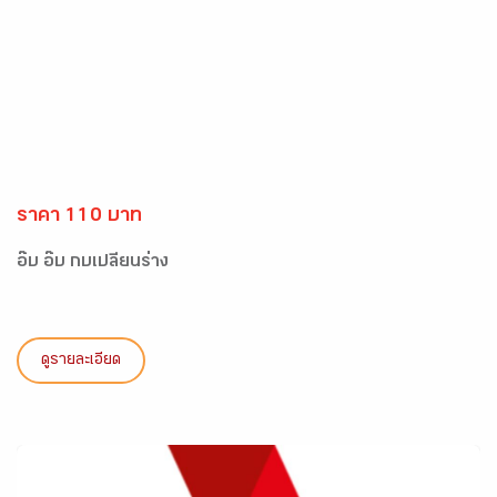
ราคา 110 บาท
อ๊บ อ๊บ กบเปลี่ยนร่าง
ดูรายละเอียด