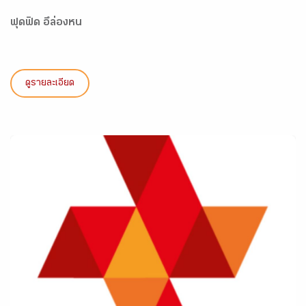
ฟุดฟิด อึล่องหน
ดูรายละเอียด