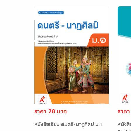
ราคา 78 บาท
ราคา
หนังสือเรียน ดนตรี-นาฏศิลป์ ม.1
หนังสื