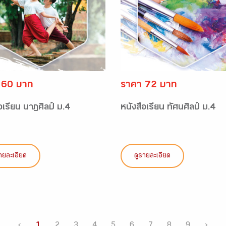
 60 บาท
ราคา 72 บาท
อเรียน นาฏศิลป์ ม.4
หนังสือเรียน ทัศนศิลป์ ม.4
ายละเอียด
ดูรายละเอียด
‹
1
2
3
4
5
6
7
8
9
›