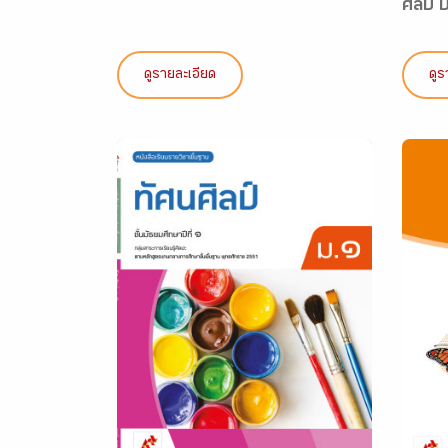
ศิลป์ 
ดูรายละเอียด
ดูร